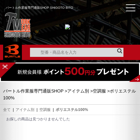
x
バートル作業服専門通販SHOP SHIGOTO BITO
��]��
[
バートル作業服専門通販SHOP
>
アイテム別
>
空調服
>ポリエステル
100%
全て
|
アイテム別
|
空調服
|
ポリエステル100%
お探しの商品は見つかりませんでした