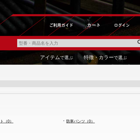
アイテム
特徴・カラー
で選ぶ
で選ぶ
・
ト（0）
防寒パンツ（0）