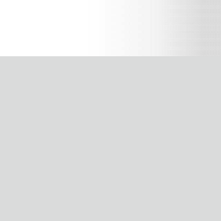
配送・梱包について
決済
ヤマト運輸でお届け。全国一律660円。
、さ
1配送先につき11,000円(税込)以上お買い上げの場合は送料無料
となります。ただし北海道、沖縄県を除く。
お届け指定について