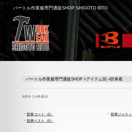
x
バートル作業服専門通販SHOP SHIGOTO BITO
バートル作業服専門通販SHOP
>
アイテム別
>防寒着
4件中 1-4件表示
・
・
防寒コート（0）
防寒ジャケッ
・
防寒ベスト（0）