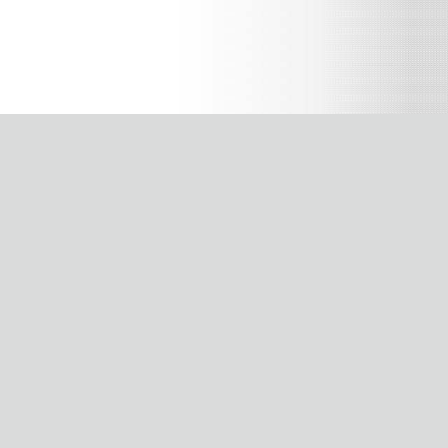
配送・梱包について
決済
ヤマト運輸でお届け。全国一律660円。
、さ
1配送先につき11,000円(税込)以上お買い上げの場合は送料無料
となります。ただし北海道、沖縄県を除く。
お届け指定について