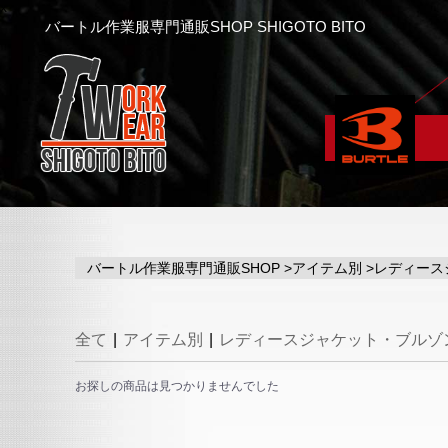
x
バートル作業服専門通販SHOP SHIGOTO BITO
バートル作業服専門通販SHOP
>
アイテム別
>
レディース
全て
|
アイテム別
|
レディースジャケット・ブルゾ
お探しの商品は見つかりませんでした